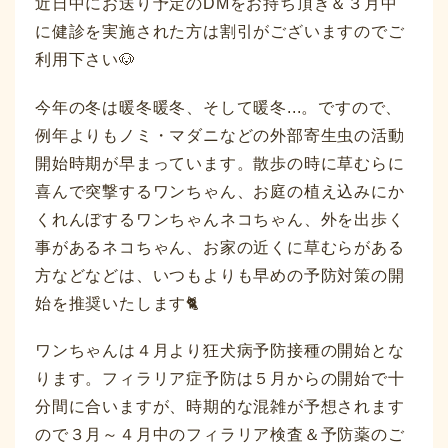
近日中にお送り予定のDMをお持ち頂き＆３月中
に健診を実施された方は割引がございますのでご
利用下さい🐶
今年の冬は暖冬暖冬、そして暖冬...。ですので、
例年よりもノミ・マダニなどの外部寄生虫の活動
開始時期が早まっています。散歩の時に草むらに
喜んで突撃するワンちゃん、お庭の植え込みにか
くれんぼするワンちゃんネコちゃん、外を出歩く
事があるネコちゃん、お家の近くに草むらがある
方などなどは、いつもよりも早めの予防対策の開
始を推奨いたします🐈
ワンちゃんは４月より狂犬病予防接種の開始とな
ります。フィラリア症予防は５月からの開始で十
分間に合いますが、時期的な混雑が予想されます
ので３月～４月中のフィラリア検査＆予防薬のご